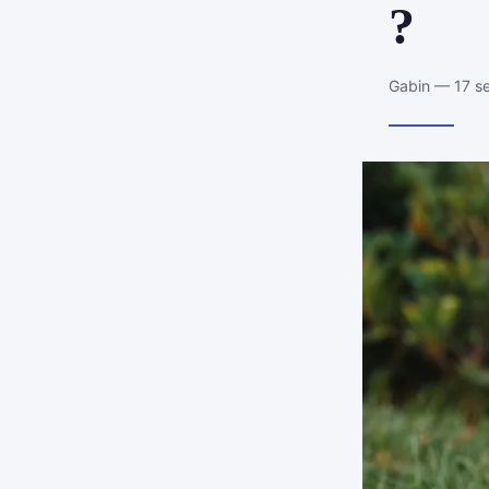
?
Gabin — 17 s