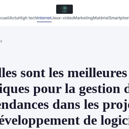
cueil
Actu
High tech
Internet
Jeux-video
Marketing
Matériel
Smartpho
et
les sont les meilleures
iques pour la gestion 
ndances dans les proj
éveloppement de logici