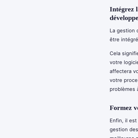
Intégrez 
développ
La gestion 
être intégr
Cela signif
votre logic
affectera v
votre proc
problèmes à
Formez vo
Enfin, il e
gestion des