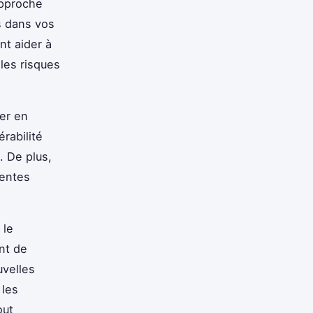
 approche
s dans vos
nt aider à
 les risques
er en
rabilité
. De plus,
rentes
 le
nt de
uvelles
 les
out