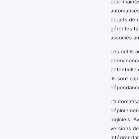
pour mainten
automatisé
projets de 
gérer les t
associés a
Les outils 
permanence 
potentielle
ils sont ca
dépendances
L’automatisa
déploiement
logiciels. 
versions d
intégrer dan