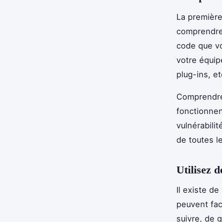
La première
comprendre
code que vo
votre équip
plug-ins, et
Comprendre
fonctionnen
vulnérabili
de toutes l
Utilisez 
Il existe d
peuvent fac
suivre, de 