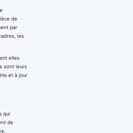
de
ièce de
ment par
cadres, les
nt elles
s sont leurs
te et à jour
s qui
ent de
ce.