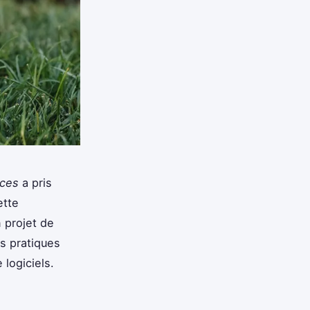
nces
a pris
ette
n projet de
es pratiques
logiciels.