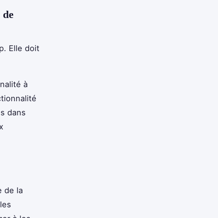
 de
 Elle doit
nalité à
tionnalité
es dans
x
e de la
les