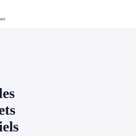
nes
des
ets
els