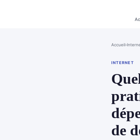
Ac
Accueil
›
Intern
INTERNET
Quel
prat
dépe
de d