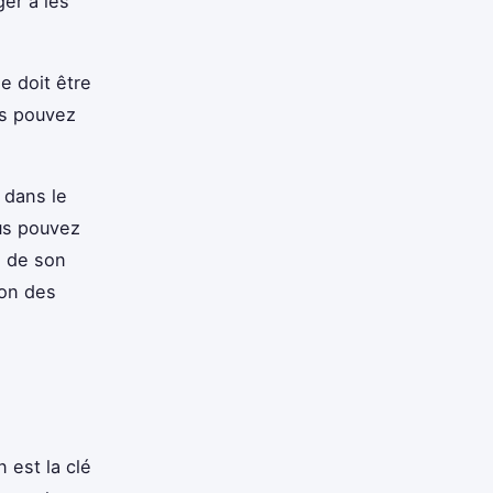
er à les
e doit être
us pouvez
 dans le
ous pouvez
g de son
ion des
 est la clé