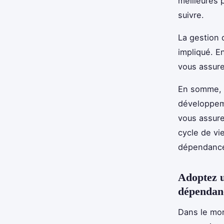
meilleures 
suivre.
La gestion 
impliqué. E
vous assurer
En somme, l
développeme
vous assure
cycle de vi
dépendance
Adoptez u
dépendan
Dans le mon