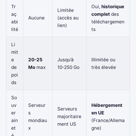
Tr
Oui,
historique
Limitée
aç
complet
des
Aucune
(accès au
abi
téléchargemen
lien)
lité
ts
Li
mit
e
20-25
Jusqu’à
Illimitée ou
de
Mo
max
10-250 Go
très élevée
poi
ds
So
uv
Serveur
Hébergement
Serveurs
er
s
en UE
majoritaire
ain
mondiau
(France/Allema
ment US
et
x
gne)
é