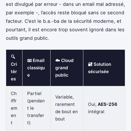
est divulgué par erreur - dans un email mal adressé,
par exemple -, l’accès reste bloqué sans ce second
facteur. C’est le b.a.-ba de la sécurité moderne, et
pourtant, il est encore trop souvent ignoré dans les
outils grand public.
🔍
📧 Email
☁️ Cloud
Cri
🔐 Solution
classiqu
grand
tèr
sécurisée
e
public
es
Ch
Partiel
Variable,
iffr
(pendan
rarement
Oui,
AES-256
em
t le
de bout en
intégral
en
transfer
bout
t
t)